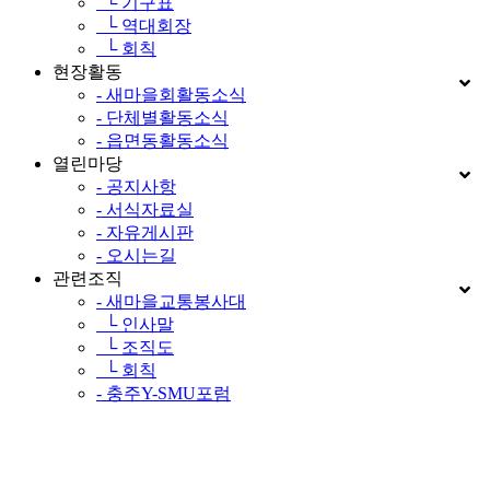
└ 기구표
└ 역대회장
└ 회칙
현장활동
- 새마을회활동소식
- 단체별활동소식
- 읍면동활동소식
열린마당
- 공지사항
- 서식자료실
- 자유게시판
- 오시는길
관련조직
- 새마을교통봉사대
└ 인사말
└ 조직도
└ 회칙
- 충주Y-SMU포럼