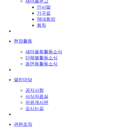
새마을문고
인사말
기구표
역대회장
회칙
현장활동
새마을회활동소식
단체별활동소식
읍면동활동소식
열린마당
공지사항
서식자료실
자유게시판
오시는길
관련조직