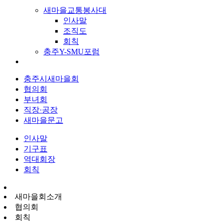
새마을교통봉사대
인사말
조직도
회칙
충주Y-SMU포럼
충주시새마을회
협의회
부녀회
직장·공장
새마을문고
인사말
기구표
역대회장
회칙
새마을회소개
협의회
회칙