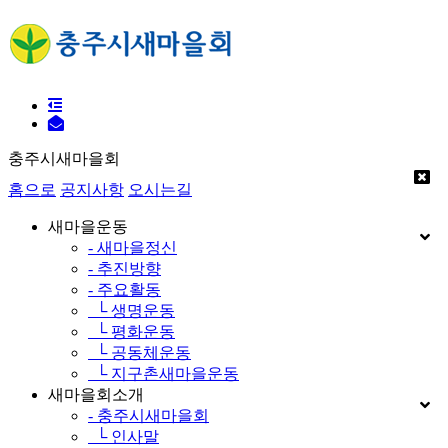
충주시새마을회
홈으로
공지사항
오시는길
새마을운동
- 새마을정신
- 추진방향
- 주요활동
└ 생명운동
└ 평화운동
└ 공동체운동
└ 지구촌새마을운동
새마을회소개
- 충주시새마을회
└ 인사말