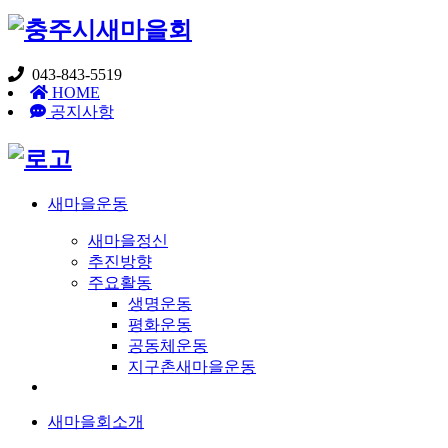
043-843-5519
HOME
공지사항
새마을운동
새마을정신
추진방향
주요활동
생명운동
평화운동
공동체운동
지구촌새마을운동
새마을회소개