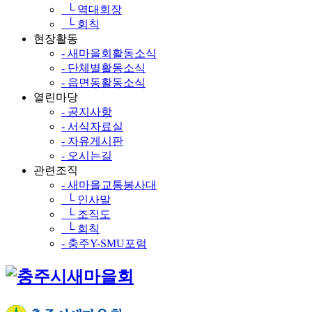
└ 역대회장
└ 회칙
현장활동
- 새마을회활동소식
- 단체별활동소식
- 읍면동활동소식
열린마당
- 공지사항
- 서식자료실
- 자유게시판
- 오시는길
관련조직
- 새마을교통봉사대
└ 인사말
└ 조직도
└ 회칙
- 충주Y-SMU포럼