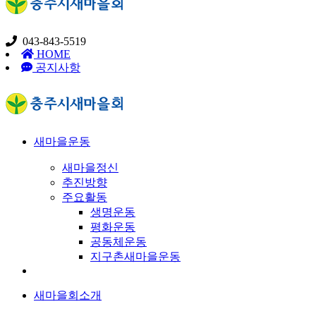
043-843-5519
HOME
공지사항
새마을운동
새마을정신
추진방향
주요활동
생명운동
평화운동
공동체운동
지구촌새마을운동
새마을회소개