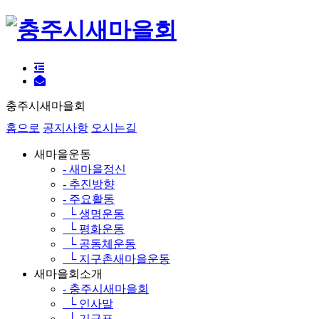
충주시새마을회
홈으로
공지사항
오시는길
새마을운동
- 새마을정신
- 추진방향
- 주요활동
└ 생명운동
└ 평화운동
└ 공동체운동
└ 지구촌새마을운동
새마을회소개
- 충주시새마을회
└ 인사말
└ 기구표