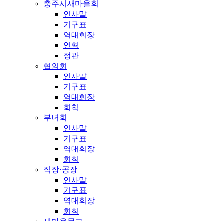
충주시새마을회
인사말
기구표
역대회장
연혁
정관
협의회
인사말
기구표
역대회장
회칙
부녀회
인사말
기구표
역대회장
회칙
직장·공장
인사말
기구표
역대회장
회칙