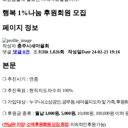
행복 1%나눔 후원회원 모집
페이지 정보
작성자
충주시새마을회
댓글
댓글 0건
조회
Hit 1,826회
작성일
Date 24-02-21 19:16
본문
❍
추진시기
:
연중
❍
추진목표
:
현직지도자수의
100%
❍
가입대상
:
누구나
(
소상공인
,
공무원
,
새마을지도자 및 가족
,
후원
❍
후원금 종류
:
월납
3,000
원
, 5,000
원
,
10,000
원
, 100,000
원 이하 
(
연납은 지양
/
소액후원회원 모집 중점
:
지속적인 후원 가능
)