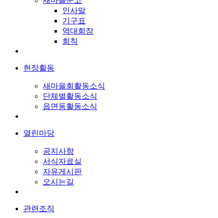
새마을문고
인사말
기구표
역대회장
회칙
현장활동
새마을회활동소식
단체별활동소식
읍면동활동소식
열린마당
공지사항
서식자료실
자유게시판
오시는길
관련조직